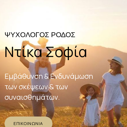
ΨΥΧΟΛΟΓΟΣ ΡΟΔΟΣ
Ντίκα Σοφία
Εμβάθυνση & Ενδυνάμωση
των σκέψεων & των
συναισθημάτων.
ΕΠΙΚΟΙΝΩΝΊΑ