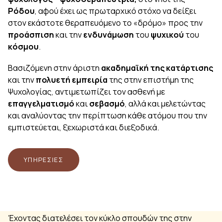
Ρόδου
, αφού έχει ως πρωταρχικό στόχο να δείξει
στον εκάστοτε θεραπευόμενο το «δρόμο» προς την
προάσπιση
και την
ενδυνάμωση
του
ψυχικού
του
κόσμου
.
Βασιζόμενη στην άριστη
ακαδημαϊκή της κατάρτισης
και την
πολυετή
εμπειρία
της στην επιστήμη της
Ψυχολογίας, αντιμετωπίζει τον ασθενή με
επαγγελματισμό
και
σεβασμό
, αλλά και μελετώντας
και αναλύοντας την περίπτωση κάθε ατόμου που την
εμπιστεύεται, ξεχωριστά και διεξοδικά.
ΥΠΗΡΕΣΊΕΣ
Έχοντας διατελέσει τον κύκλο σπουδών της στην