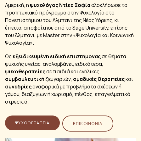
Αμερική, η
ψυχολόγος Ντίκα Σοφία
ολοκλήρωσε το
προπτυχιακό πρόγραμμα στην Ψυχολογία στο
Πανεπιστήμιου του Άλμπανι της Νέας Υόρκης, κι
έπειτα, αποφοίτησε από το Sage University, επίσης
του Άλμπανι, με Master στην «Ψυχολογία και Κοινωνική
Ψυχολογία».
Ως
εξειδικευμένη ειδική επιστήμονας
σε θέματα
ψυχικής υγείας, αναλαμβάνει, ειδικότερα,
ψυχοθεραπείες
σε παιδιά και ενήλικες,
συμβουλευτική
ζευγαριών,
ομαδικές θεραπείες
και
συνεδρίες
αναφορικά με προβλήματα σχέσεων ή
γάμου, διαζυγίων ή χωρισμό, πένθος, επαγγελματικό
στρες κ.ά.
ΨΥΧΟΘΕΡΑΠΕΊΑ
ΕΠΙΚΟΙΝΩΝΙΑ